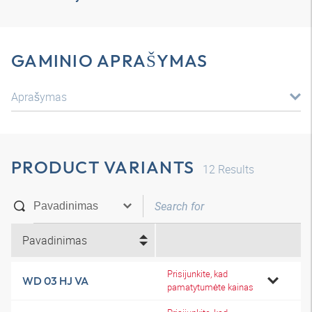
GAMINIO APRAŠYMAS
Aprašymas
PRODUCT VARIANTS
12
Results
Pavadinimas
Prisijunkite, kad
WD 03 HJ VA
pamatytumėte kainas