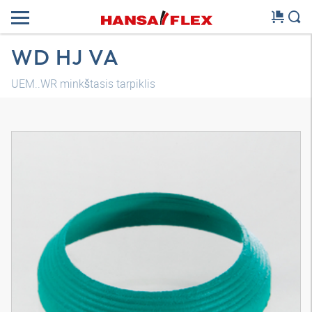
WD HJ VA
UEM..WR minkštasis tarpiklis