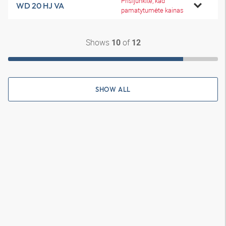
Prisijunkite, kad
WD 20 HJ VA
pamatytumėte kainas
Shows
of
10
12
SHOW ALL