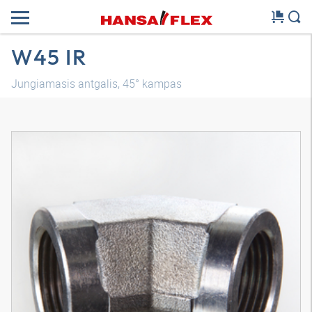
W45 IR
Jungiamasis antgalis, 45° kampas
3D modelis