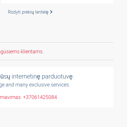
Rodyti prekių lentelę
ngusiems klientams.
ūsų internetinę parduotuvę.
ge and many exclusive services.
arnavimas: +37061425084