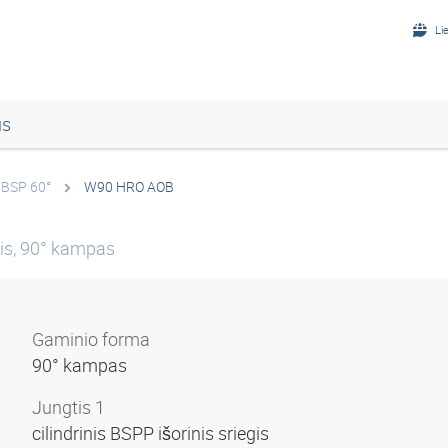
Li
us
 BSP 60°
W90 HRO AOB
is, 90° kampas
Gaminio forma
90° kampas
Jungtis 1
cilindrinis BSPP išorinis sriegis