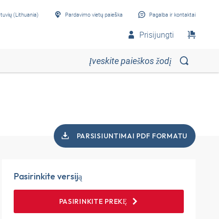
etuvių (Lithuania)
Pardavimo vietų paieška
Pagalba ir kontaktai
Prisijungti
PARSISIUNTIMAI PDF FORMATU
Pasirinkite versiją
PASIRINKITE PREKĘ