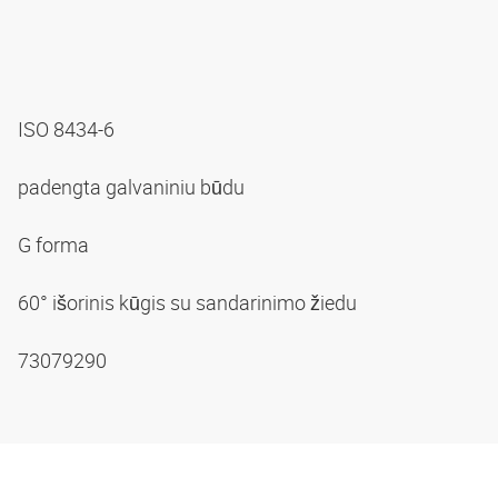
ISO 8434-6
padengta galvaniniu būdu
G forma
60° išorinis kūgis su sandarinimo žiedu
73079290