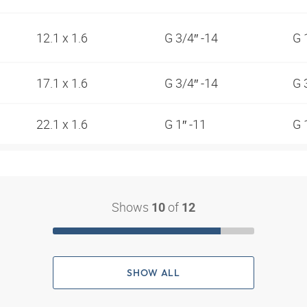
12.1 x 1.6
G 3/4″ -14
G 
17.1 x 1.6
G 3/4″ -14
G 
22.1 x 1.6
G 1″ -11
G 
Shows
of
10
12
SHOW ALL