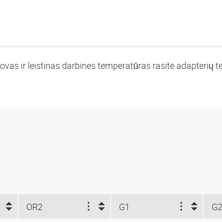
vas ir leistinas darbines temperatūras rasite adapterių te
OR2
G1
G