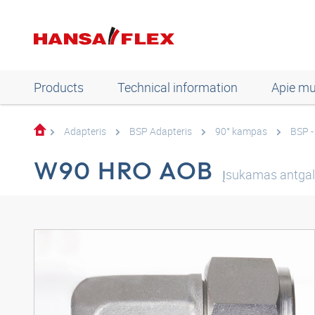
Products
Technical information
Apie m
Adapteris
BSP Adapteris
90° kampas
BSP -
W90 HRO AOB
Įsukamas antgal