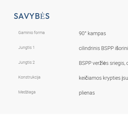
SAVYBĖS
Gaminio forma
90° kampas
Jungtis 1
cilindrinis BSPP išorin
Jungtis 2
BSPP veržlės sriegis, c
Konstrukcija
keičiamos krypties į
Medžiaga
plienas