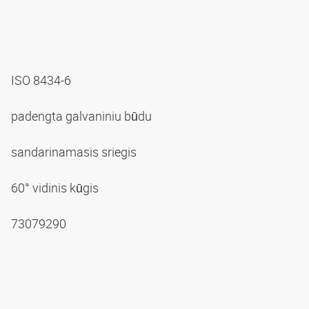
ISO 8434-6
padengta galvaniniu būdu
sandarinamasis sriegis
60° vidinis kūgis
73079290