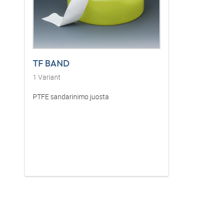
TF BAND
1
Variant
PTFE sandarinimo juosta