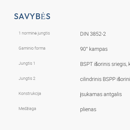
SAVYBĖS
1 norminė jungtis
DIN 3852-2
Gaminio forma
90° kampas
Jungtis 1
BSPT išorinis sriegis,
Jungtis 2
cilindrinis BSPP išorin
Konstrukcija
įsukamas antgalis
Medžiaga
plienas