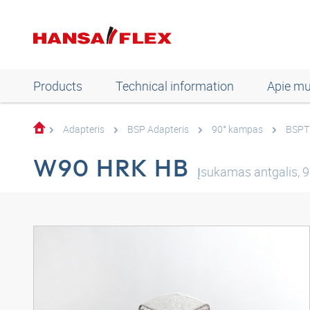
Products
Technical information
Apie m
Adapteris
BSP Adapteris
90° kampas
BSPT 
W90 HRK HB
Įsukamas antgalis, 