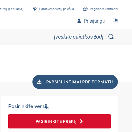
etuvių (Lithuania)
Pardavimo vietų paieška
Pagalba ir kontaktai
Prisijungti
PARSISIUNTIMAI PDF FORMATU
Pasirinkite versiją
PASIRINKITE PREKĘ