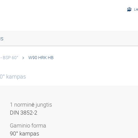
Li
us
- BSP 60°
W90 HRK HB
90° kampas
1 norminė jungtis
DIN 3852-2
Gaminio forma
90° kampas