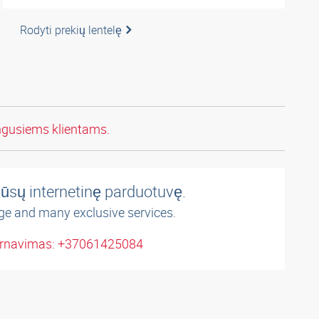
Rodyti prekių lentelę
ngusiems klientams.
ūsų internetinę parduotuvę.
ge and many exclusive services.
arnavimas: +37061425084