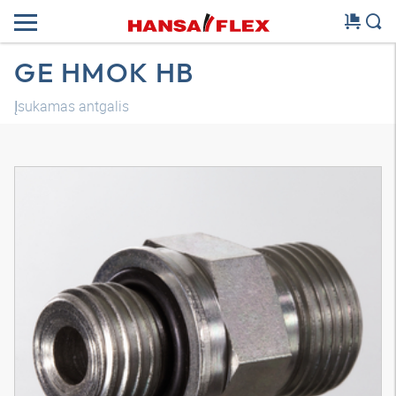
GE HMOK HB
Įsukamas antgalis
3D modelis