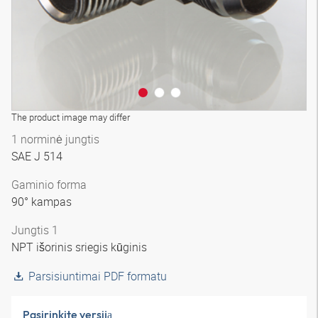
The product image may differ
1 norminė jungtis
SAE J 514
Gaminio forma
90° kampas
Jungtis 1
NPT išorinis sriegis kūginis
Parsisiuntimai PDF formatu
Pasirinkite versiją