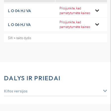
Prisijunkite, kad
L O 04 HJ VA
pamatytumėte kainas
Prisijunkite, kad
L O 06 HJ VA
pamatytumėte kainas
SW = rakto dydis
DALYS IR PRIEDAI
Kitos versijos