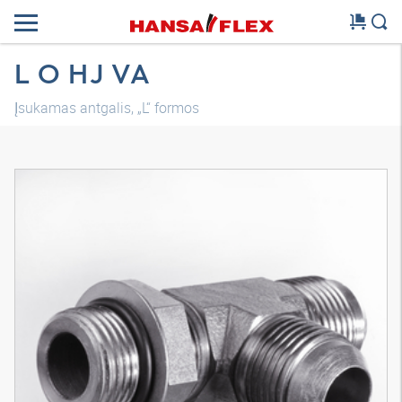
L O HJ VA
Įsukamas antgalis, „L“ formos