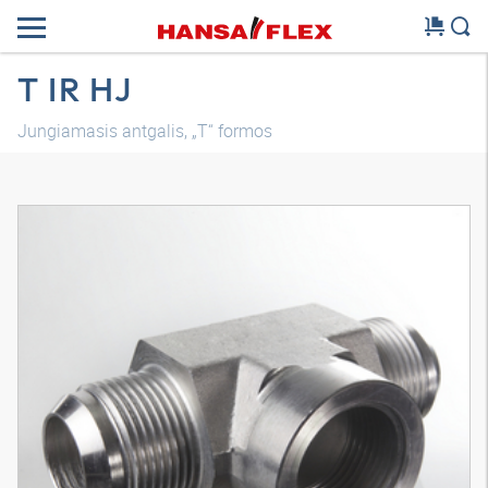
T IR HJ
Jungiamasis antgalis, „T“ formos