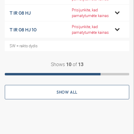
Prisijunkite, kad
T IR 08 HJ
pamatytumėte kainas
Prisijunkite, kad
T IR 08 HJ 10
pamatytumėte kainas
SW = rakto dydis
Shows
of
10
13
SHOW ALL