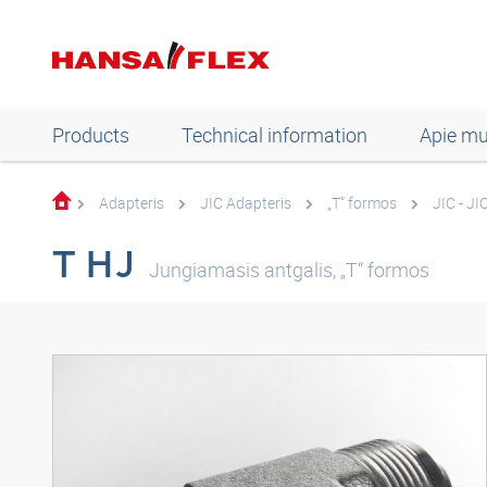
Products
Technical information
Apie m
Adapteris
JIC Adapteris
„T“ formos
JIC - JI
T HJ
Jungiamasis antgalis, „T“ formos