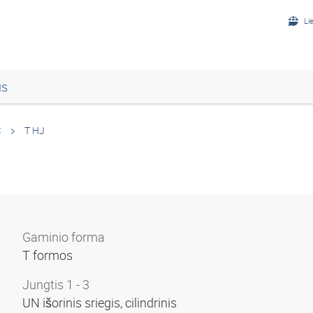
Li
us
C
T HJ
Gaminio forma
T formos
Jungtis 1 - 3
UN išorinis sriegis, cilindrinis