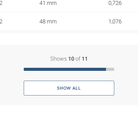
12
41 mm
0,726
12
48 mm
1,076
Shows
of
10
11
SHOW ALL