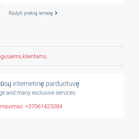
Rodyti prekių lentelę
ngusiems klientams.
ūsų internetinę parduotuvę.
ge and many exclusive services.
arnavimas: +37061425084