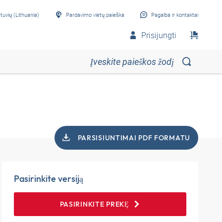
etuvių (Lithuania)
Pardavimo vietų paieška
Pagalba ir kontaktai
Prisijungti
PARSISIUNTIMAI PDF FORMATU
Pasirinkite versiją
PASIRINKITE PREKĘ