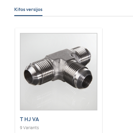
Kitos versijos
T HJ VA
9
Variants