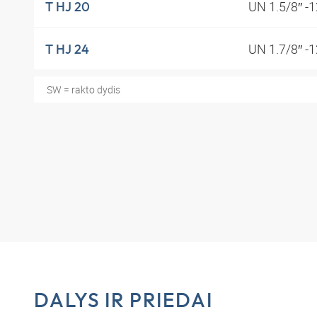
UN 1.5/8″ -
T HJ 20
UN 1.7/8″ -
T HJ 24
SW = rakto dydis
DALYS IR PRIEDAI