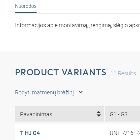
Nuorodos
Informacijos apie montavimą, įrengimą, slėgio apkro
PRODUCT VARIANTS
11
Results
Rodyti matmenų brėžinį
Pavadinimas
G1 - G3
UNF 7/16″ 
T HJ 04