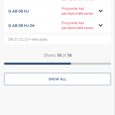
Prisijunkite, kad
G AB 08 HJ
pamatytumėte kainas
Prisijunkite, kad
G AB 08 HJ 04
pamatytumėte kainas
SW, S1, S2, S3 = rakto dydis
Shows
of
10
16
SHOW ALL