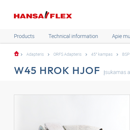
Products
Technical information
Apie m
Adapteris
ORFS Adapteris
45° kampas
BSP
W45 HROK HJOF
Įsukamas a