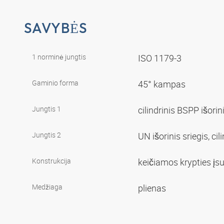
SAVYBĖS
1 norminė jungtis
ISO 1179-3
Gaminio forma
45° kampas
Jungtis 1
cilindrinis BSPP išorin
Jungtis 2
UN išorinis sriegis, cil
Konstrukcija
keičiamos krypties į
Medžiaga
plienas