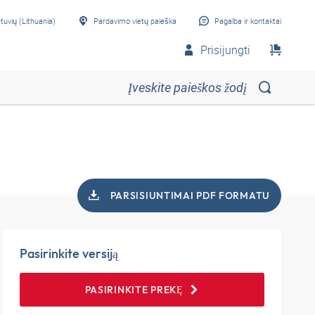
etuvių (Lithuania)
Pardavimo vietų paieška
Pagalba ir kontaktai
Prisijungti
PARSISIUNTIMAI PDF FORMATU
Pasirinkite versiją
PASIRINKITE PREKĘ