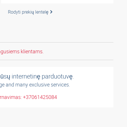
Rodyti prekių lentelę
ngusiems klientams.
ūsų internetinę parduotuvę.
ge and many exclusive services.
arnavimas: +37061425084