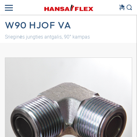
W90 HJOF VA
Srieginės jungties antgalis, 90° kampas