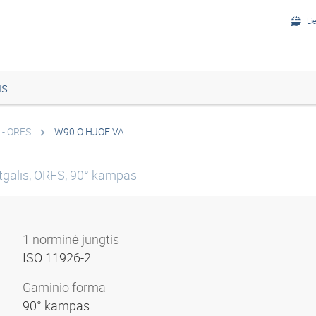
Li
us
 - ORFS
W90 O HJOF VA
galis, ORFS, 90° kampas
1 norminė jungtis
ISO 11926-2
Gaminio forma
90° kampas