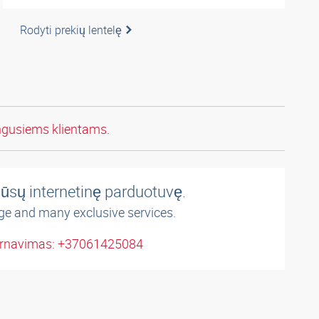
Rodyti prekių lentelę
ngusiems klientams.
ūsų internetinę parduotuvę.
ge and many exclusive services.
arnavimas: +37061425084