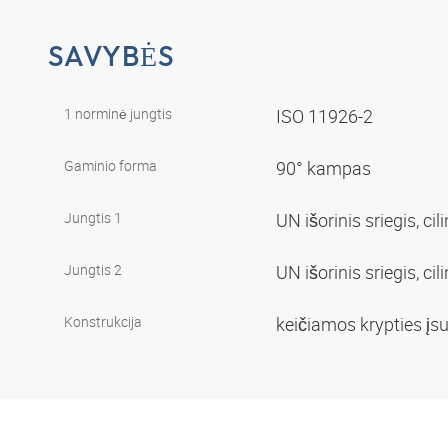
SAVYBĖS
1 norminė jungtis
ISO 11926-2
Gaminio forma
90° kampas
Jungtis 1
UN išorinis sriegis, cil
Jungtis 2
UN išorinis sriegis, cil
Konstrukcija
keičiamos krypties į