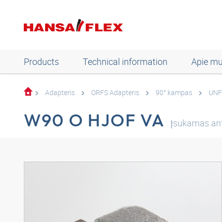
Products
Technical information
Apie m
Adapteris
ORFS Adapteris
90° kampas
UNF
W90 O HJOF VA
Įsukamas ant