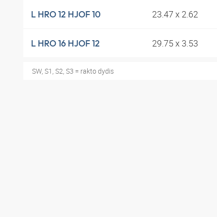
23.47 x 2.62
L HRO 12 HJOF 10
29.75 x 3.53
L HRO 16 HJOF 12
SW, S1, S2, S3 = rakto dydis