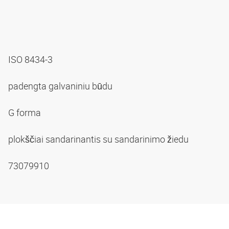
ISO 8434-3
padengta galvaniniu būdu
G forma
plokščiai sandarinantis su sandarinimo žiedu
73079910