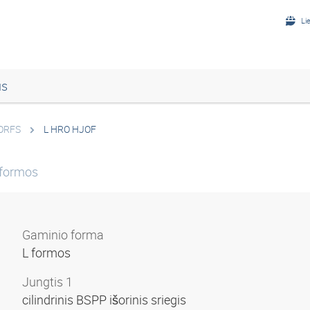
Li
us
 ORFS
L HRO HJOF
“ formos
Gaminio forma
L formos
Jungtis 1
cilindrinis BSPP išorinis sriegis