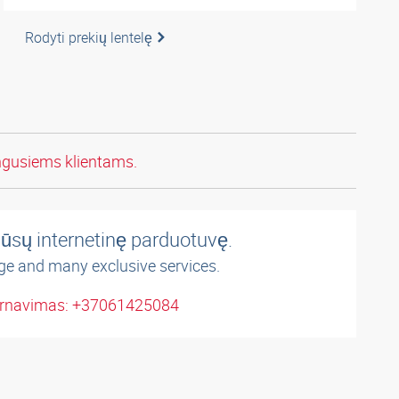
Rodyti prekių lentelę
ngusiems klientams.
ūsų internetinę parduotuvę.
ge and many exclusive services.
arnavimas: +37061425084