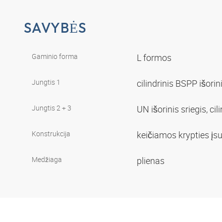
SAVYBĖS
Gaminio forma
L formos
Jungtis 1
cilindrinis BSPP išorin
Jungtis 2 + 3
UN išorinis sriegis, cil
Konstrukcija
keičiamos krypties į
Medžiaga
plienas