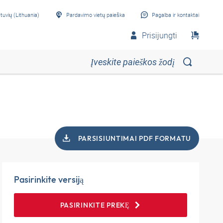
etuvių (Lithuania)
Pardavimo vietų paieška
Pagalba ir kontaktai
Prisijungti
PARSISIUNTIMAI PDF FORMATU
Pasirinkite versiją
PASIRINKITE PREKĘ