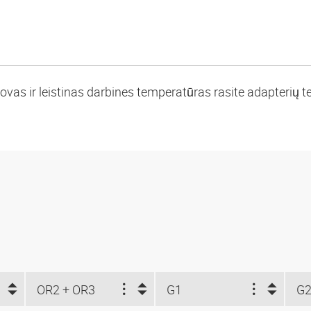
vas ir leistinas darbines temperatūras rasite adapterių te
OR2 + OR3
G1
G2