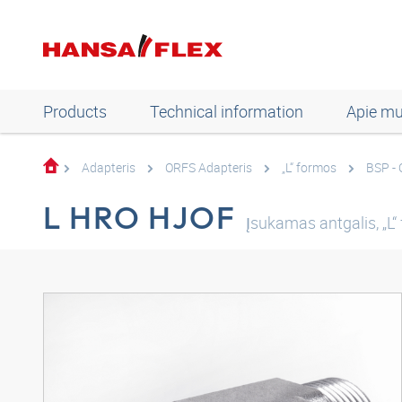
Products
Technical information
Apie m
Adapteris
ORFS Adapteris
„L“ formos
BSP -
L HRO HJOF
Įsukamas antgalis, „L