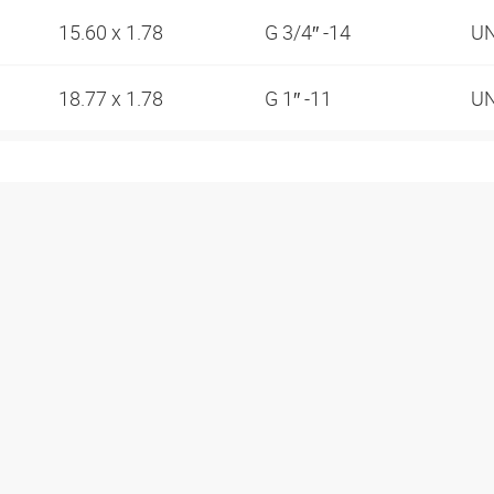
15.60 x 1.78
G 3/4″ -14
UN
18.77 x 1.78
G 1″ -11
UN