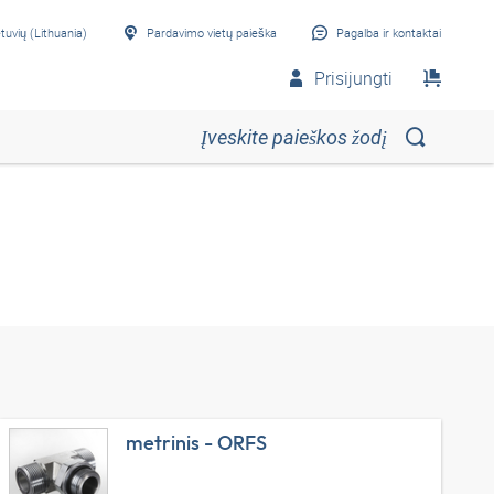
etuvių (Lithuania)
Pardavimo vietų paieška
Pagalba ir kontaktai
Prisijungti
metrinis - ORFS