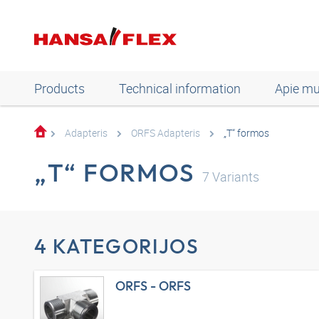
Products
Technical information
Apie m
Adapteris
ORFS Adapteris
„T“ formos
„T“ FORMOS
7
Variants
4 KATEGORIJOS
ORFS - ORFS