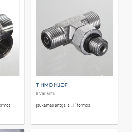
T HMO HJOF
8
Variants
 formos
Įsukamas antgalis, „T“ formos