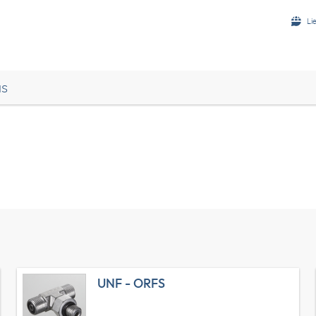
Li
us
UNF - ORFS