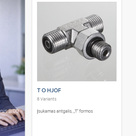
T O HJOF
8
Variants
nis 8:00 –
Įsukamas antgalis, „T“ formos