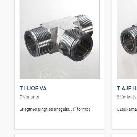
T HJOF VA
T AJF 
7
Variants
8
Variants
Srieginės jungties antgalis, „T“ formos
Užsukamas 