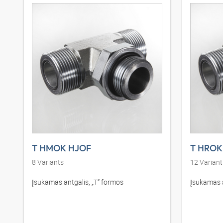
T HMOK HJOF
T HROK
8
Variants
12
Variant
Įsukamas antgalis, „T“ formos
Įsukamas a