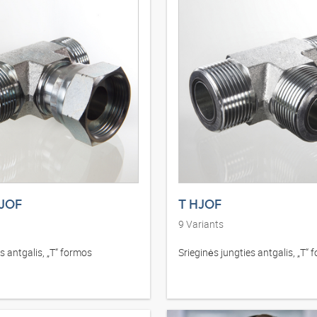
HJOF
T HJOF
9
Variants
antgalis, „T“ formos
Srieginės jungties antgalis, „T“