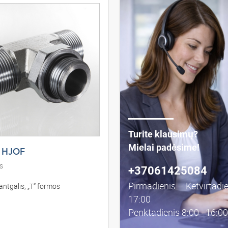
Turite klausimų?
Mielai padėsime!
 HJOF
s
+37061425084
Pirmadienis – Ketvirtadie
ntgalis, „T“ formos
17:00
Penktadienis 8:00 - 16:00