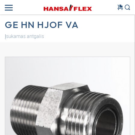
GE HN HJOF VA
Įsukamas antgalis