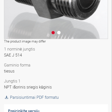
The product image may differ
1 norminė jungtis
SAE J 514
Gaminio forma
tiesus
Jungtis 1
NPT išorinis sriegis kūginis
Parsisiuntimai PDF formatu
Pasirinkite versiją