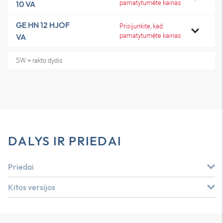
pamatytumėte kainas
10 VA
GE HN 12 HJOF
Prisijunkite, kad
pamatytumėte kainas
VA
SW = rakto dydis
DALYS IR PRIEDAI
Priedai
Kitos versijos