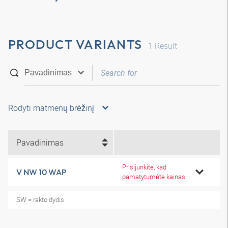
PRODUCT VARIANTS
1
Result
Rodyti matmenų brėžinį
Pavadinimas
Prisijunkite, kad
V NW 10 WAP
pamatytumėte kainas
SW = rakto dydis