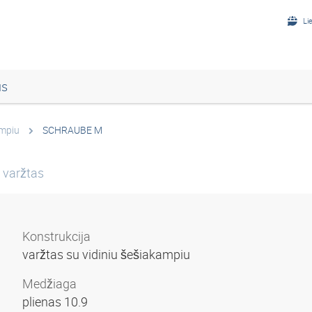
Li
us
ampiu
SCHRAUBE M
 varžtas
Konstrukcija
varžtas su vidiniu šešiakampiu
Medžiaga
plienas 10.9