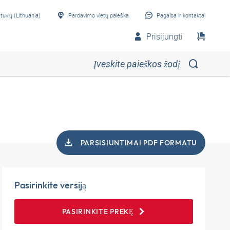
etuvių (Lithuania)
Pardavimo vietų paieška
Pagalba ir kontaktai
Prisijungti
PARSISIUNTIMAI PDF FORMATU
Pasirinkite versiją
PASIRINKITE PREKĘ