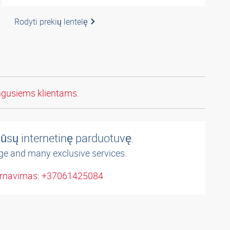
Rodyti prekių lentelę
ngusiems klientams.
ūsų internetinę parduotuvę.
ge and many exclusive services.
arnavimas: +37061425084