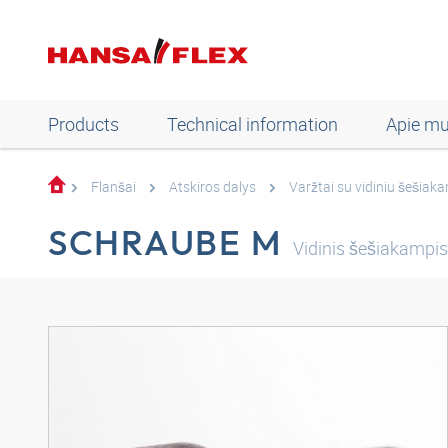
Products
Technical information
Apie m
Flanšai
Atskiros dalys
Varžtai su vidiniu šešiak
SCHRAUBE M
Vidinis šešiakampis