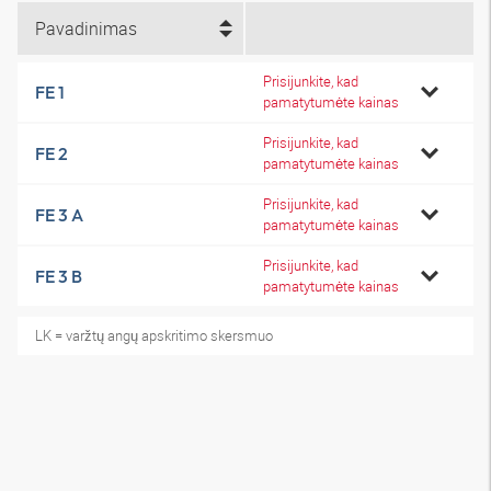
Pavadinimas
Prisijunkite, kad
FE 1
pamatytumėte kainas
Prisijunkite, kad
FE 2
pamatytumėte kainas
Prisijunkite, kad
FE 3 A
pamatytumėte kainas
Prisijunkite, kad
FE 3 B
pamatytumėte kainas
LK = varžtų angų apskritimo skersmuo