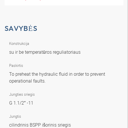
SAVYBĖS
Konstrukcija
su ir be temperatūros reguliatoriaus
Paskirtis
To preheat the hydraulic fluid in order to prevent
operational faults.
Jungties sriegis
G 1.1/2″ -11
Jungtis
cilindrinis BSPP išorinis sriegis