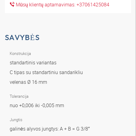
Mūsų klientų aptarnavimas: +37061425084
SAVYBĖS
Konstrukcija
standartinis variantas
C tipas su standartiniu sandarikliu
velenas Ø 16 mm
Tolerancija
nuo +0,006 iki -0,005 mm
Jungtis
galinės alyvos jungtys: A + B = G 3/8″