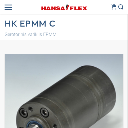
HK EPMM C
Gerotorinis variklis EPMM