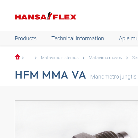
Products
Technical information
Apie m
...
Matavimo sistemos
Matavimo movos
Ser
HFM MMA VA
Manometro jungtis