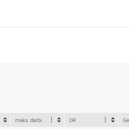
maks. darbinis slėgis (bar)
OR
Ge