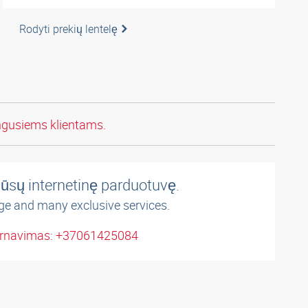
Rodyti prekių lentelę
ngusiems klientams.
ūsų internetinę parduotuvę.
ge and many exclusive services.
arnavimas: +37061425084