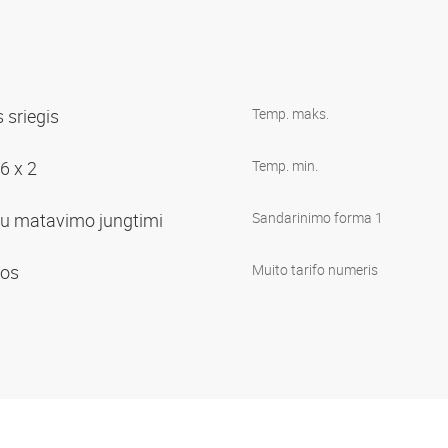
s sriegis
Temp. maks.
6 x 2
Temp. min.
su matavimo jungtimi
Sandarinimo forma 1
aros
Muito tarifo numeris