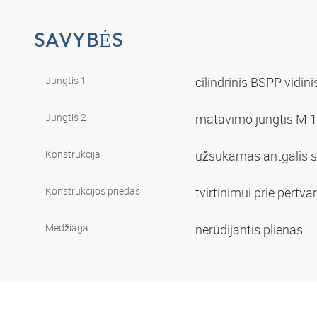
SAVYBĖS
Jungtis 1
cilindrinis BSPP vidini
Jungtis 2
matavimo jungtis M 1
Konstrukcija
užsukamas antgalis 
Konstrukcijos priedas
tvirtinimui prie pertv
Medžiaga
nerūdijantis plienas