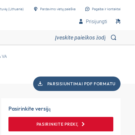
etuvių (Lithuania)
Pardavimo vietų paieška
Pagalba ir kontaktai
Prisijungti
 VA
PARSISIUNTIMAI PDF FORMATU
Pasirinkite versiją
PASIRINKITE PREKĘ