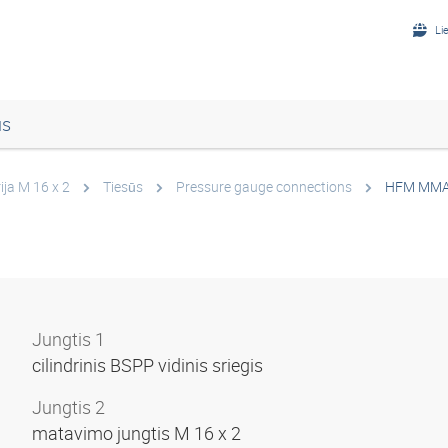
Li
us
ija M 16 x 2
Tiesūs
Pressure gauge connections
HFM MMA
Jungtis 1
cilindrinis BSPP vidinis sriegis
Jungtis 2
matavimo jungtis M 16 x 2