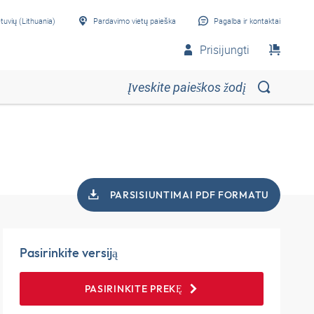
etuvių (Lithuania)
Pardavimo vietų paieška
Pagalba ir kontaktai
Prisijungti
PARSISIUNTIMAI PDF FORMATU
Pasirinkite versiją
PASIRINKITE PREKĘ