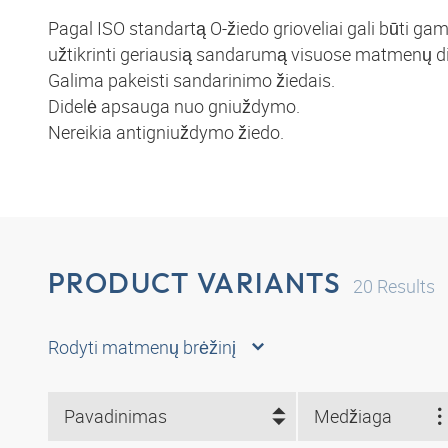
Pagal ISO standartą O-žiedo grioveliai gali būti ga
užtikrinti geriausią sandarumą visuose matmenų dia
Galima pakeisti sandarinimo žiedais.
Didelė apsauga nuo gniuždymo.
Nereikia antigniuždymo žiedo.
PRODUCT VARIANTS
20
Results
Rodyti matmenų brėžinį
Pavadinimas
Medžiaga