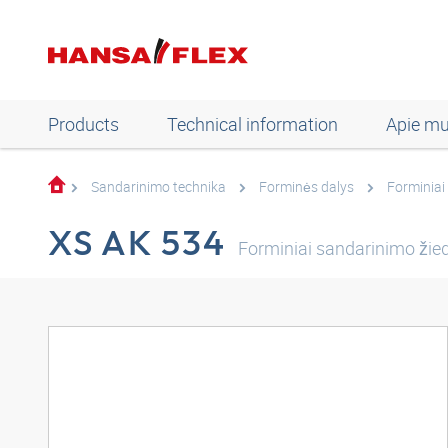
Products
Technical information
Apie m
Sandarinimo technika
Forminės dalys
Forminiai
XS AK 534
Forminiai sandarinimo žie