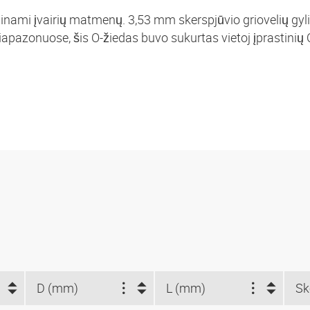
minami įvairių matmenų. 3,53 mm skerspjūvio griovelių gyli
pazonuose, šis O-žiedas buvo sukurtas vietoj įprastinių 
D (mm)
L (mm)