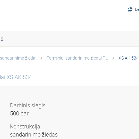
Li
us
 sandarinimo žiedai
Forminiai sandarinimo žiedai PU
XS AK 534
dai XS AK 534
Darbinis slėgis
500 bar
Konstrukcija
sandarinimo žiedas