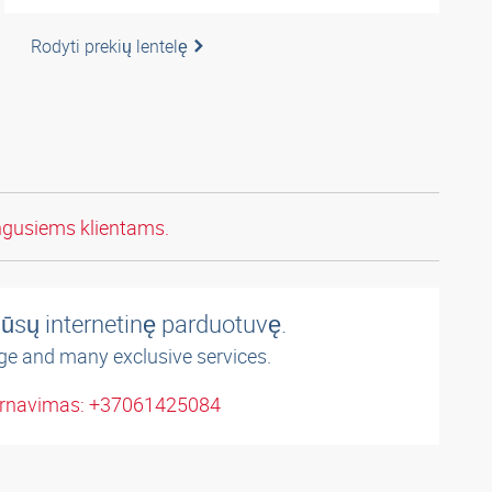
Rodyti prekių lentelę
ngusiems klientams.
ūsų internetinę parduotuvę.
ge and many exclusive services.
arnavimas: +37061425084