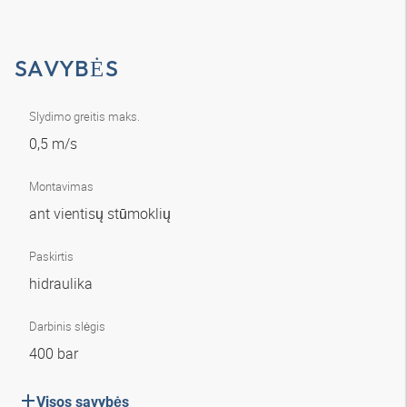
SAVYBĖS
Slydimo greitis maks.
0,5 m/s
Montavimas
ant vientisų stūmoklių
Paskirtis
hidraulika
Darbinis slėgis
400 bar
Visos savybės