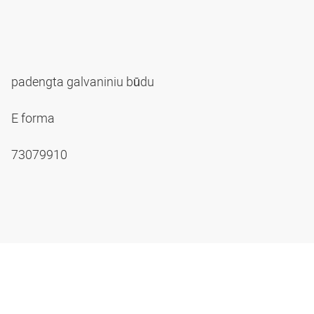
padengta galvaniniu būdu
E forma
73079910