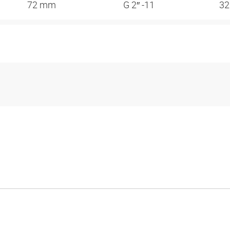
72 mm
G 2″ -11
3