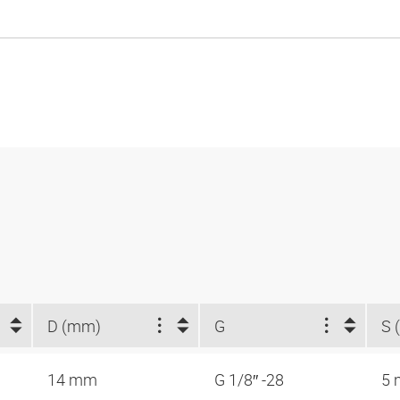
D (mm)
G
S 
14 mm
G 1/8″ -28
5