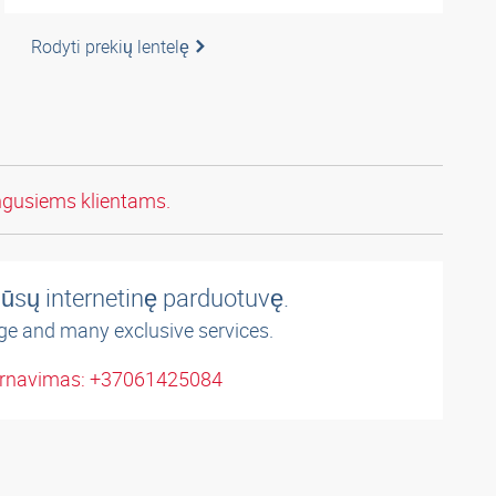
Rodyti prekių lentelę
ngusiems klientams.
ūsų internetinę parduotuvę.
ge and many exclusive services.
arnavimas: +37061425084