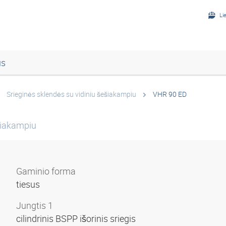
Li
us
Srieginės sklendės su vidiniu šešiakampiu
VHR 90 ED
ešiakampiu
Gaminio forma
tiesus
Jungtis 1
cilindrinis BSPP išorinis sriegis