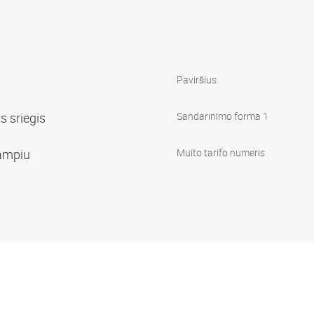
Paviršius
is sriegis
Sandarinimo forma 1
kampiu
Muito tarifo numeris