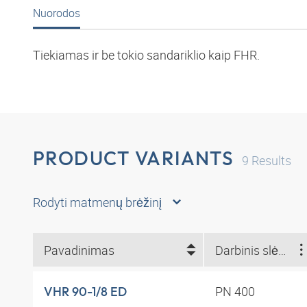
Nuorodos
Tiekiamas ir be tokio sandariklio kaip FHR.
PRODUCT VARIANTS
9
Results
Rodyti matmenų brėžinį
Pavadinimas
Darbinis slėgis
PN 400
VHR 90-1/8 ED