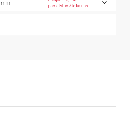
2 mm
pamatytumėte kainas