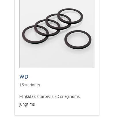
WD
15
Variants
Minkštasis tarpiklis ED srieginėms
jungtims