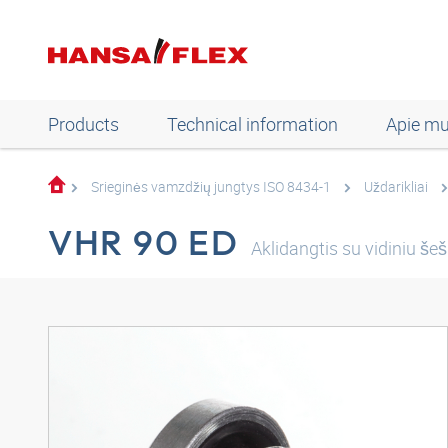
Products
Technical information
Apie m
Srieginės vamzdžių jungtys ISO 8434-1
Uždarikliai
VHR 90 ED
Aklidangtis su vidiniu š