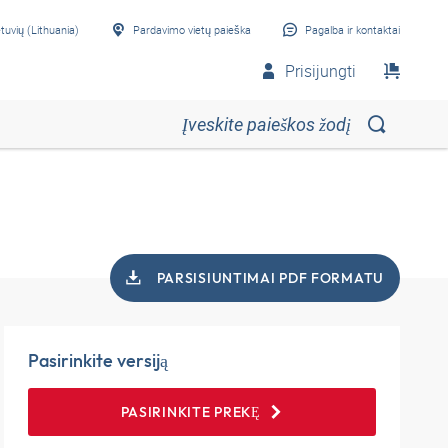
etuvių (Lithuania)
Pardavimo vietų paieška
Pagalba ir kontaktai
Prisijungti
PARSISIUNTIMAI PDF FORMATU
Pasirinkite versiją
PASIRINKITE PREKĘ