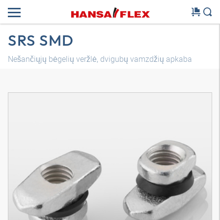
SRS SMD
Nešančiųjų bėgelių veržlė, dvigubų vamzdžių apkaba