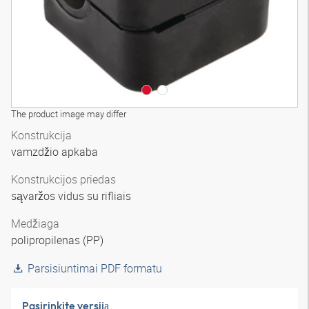
The product image may differ
Konstrukcija
vamzdžio apkaba
Konstrukcijos priedas
sąvaržos vidus su rifliais
Medžiaga
polipropilenas (PP)
Parsisiuntimai PDF formatu
Pasirinkite versiją