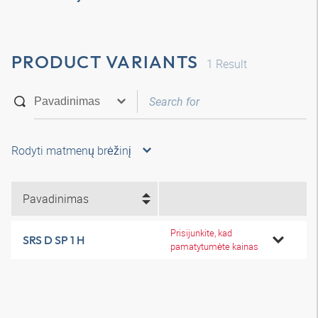
PRODUCT VARIANTS
1
Result
Rodyti matmenų brėžinį
Pavadinimas
Prisijunkite, kad
SRS D SP 1 H
pamatytumėte kainas