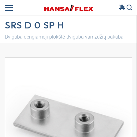
SRS D 0 SP H
Dviguba dengiamoji plokštė dviguba vamzdžių pakaba