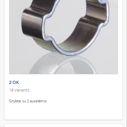
2 OK
18
Variants
Gnybtai su 2 auselėmis