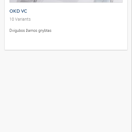
OKD VC
10
Variants
Dvigubos žarnos gnybtas