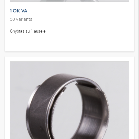
1 OK VA
50
Variants
Gnybtas su 1 ausele