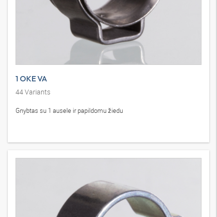
1 OKE VA
44
Variants
Gnybtas su 1 ausele ir papildomu žiedu