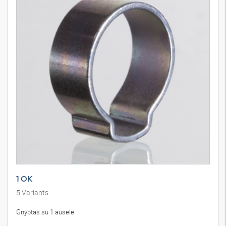
1 OK
5
Variants
Gnybtas su 1 ausele