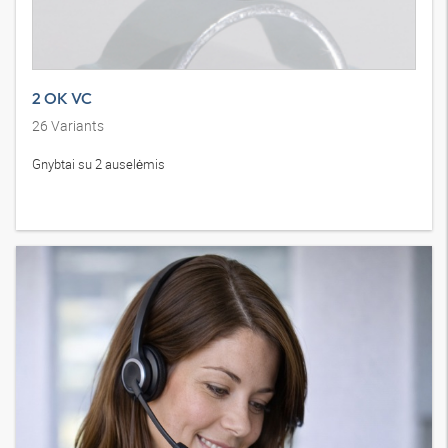
2 OK VC
26
Variants
Gnybtai su 2 auselėmis