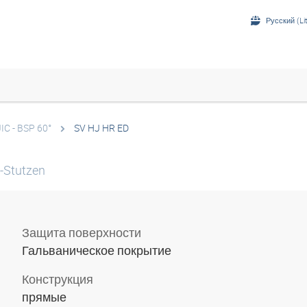
Русский (Li
JIC - BSP 60°
SV HJ HR ED
-Stutzen
Защита поверхности
Гальваническое покрытие
Конструкция
прямые