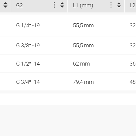
G2
L1 (mm)
L2
G 1/4″ -19
55,5 mm
32
G 3/8″ -19
55,5 mm
32
G 1/2″ -14
62 mm
36
G 3/4″ -14
79,4 mm
48