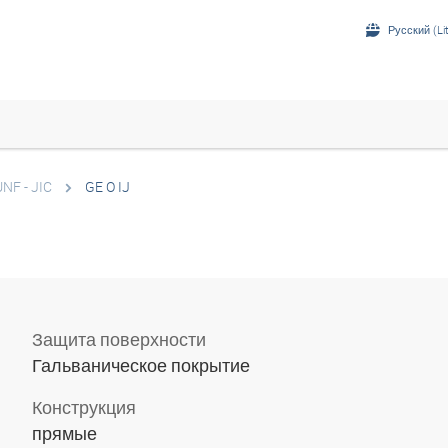
Русский (Li
UNF - JIC
GE O IJ
Защита поверхности
Гальваническое покрытие
Конструкция
прямые