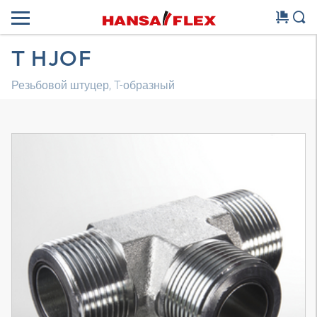
T HJOF
Резьбовой штуцер, T-образный