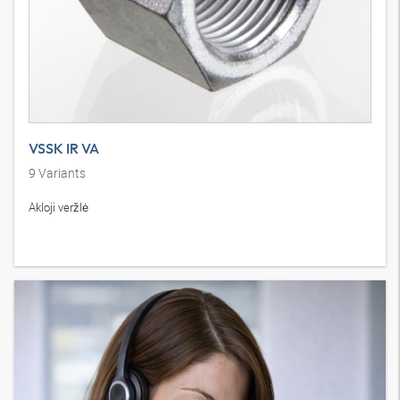
VSSK IR VA
9
Variants
Akloji veržlė