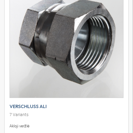
VERSCHLUSS ALI
7
Variants
Akloji veržlė