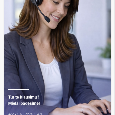
Turite klausimų?
Mielai padėsime!
+37061425084