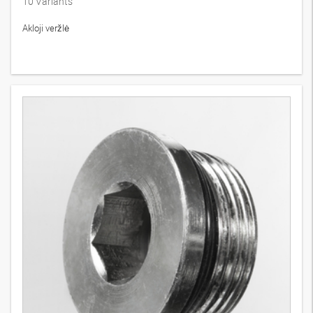
10
Variants
Akloji veržlė