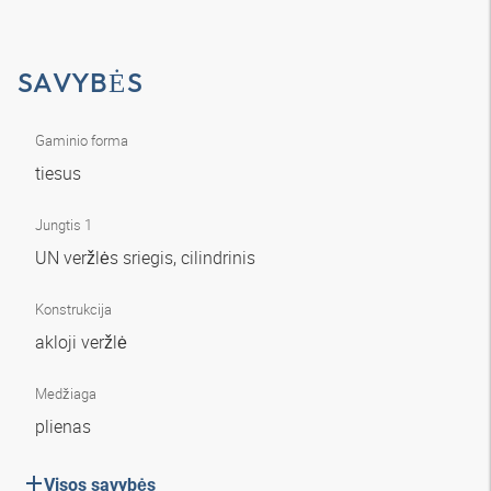
SAVYBĖS
Gaminio forma
tiesus
Jungtis 1
UN veržlės sriegis, cilindrinis
Konstrukcija
akloji veržlė
Medžiaga
plienas
Visos savybės