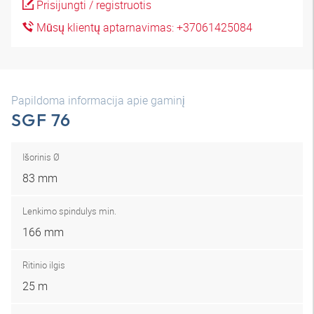
Prisijungti / registruotis
Mūsų klientų aptarnavimas: +37061425084
Papildoma informacija apie gaminį
SGF 76
Išorinis Ø
83 mm
Lenkimo spindulys min.
166 mm
Ritinio ilgis
25 m