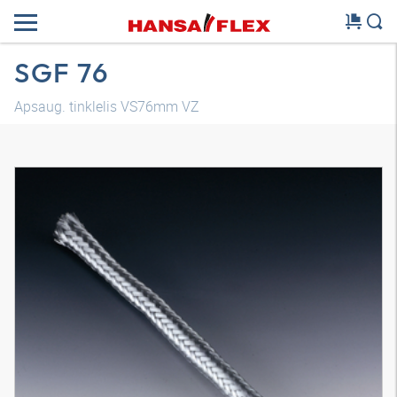
SGF 76
Apsaug. tinklelis VS76mm VZ