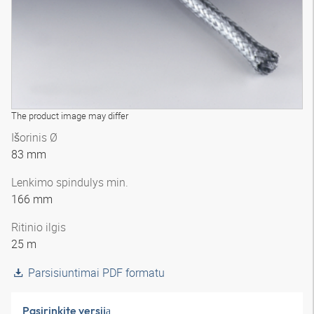
The product image may differ
Išorinis Ø
83 mm
Lenkimo spindulys min.
166 mm
Ritinio ilgis
25 m
Parsisiuntimai PDF formatu
Pasirinkite versiją