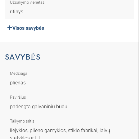
Užsakymo vienetas
ritinys
Visos savybės
SAVYBĖS
Medžiaga
plienas
Paviršius
padengta galvaniniu būdu
Taikymo sritis
liejyklos, plieno gamyklos, stiklo fabrikai, laivų
statyklos ir t. t.