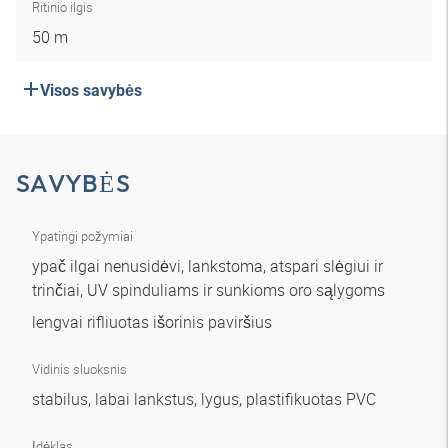
Ritinio ilgis
50 m
Visos savybės
SAVYBĖS
Ypatingi požymiai
ypač ilgai nenusidėvi, lankstoma, atspari slėgiui ir
trinčiai, UV spinduliams ir sunkioms oro sąlygoms
lengvai rifliuotas išorinis paviršius
Vidinis sluoksnis
stabilus, labai lankstus, lygus, plastifikuotas PVC
Įdėklas