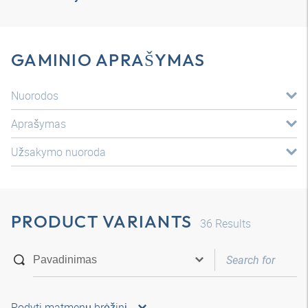
GAMINIO APRAŠYMAS
Nuorodos
Aprašymas
Užsakymo nuoroda
PRODUCT VARIANTS
36
Results
Rodyti matmenų brėžinį