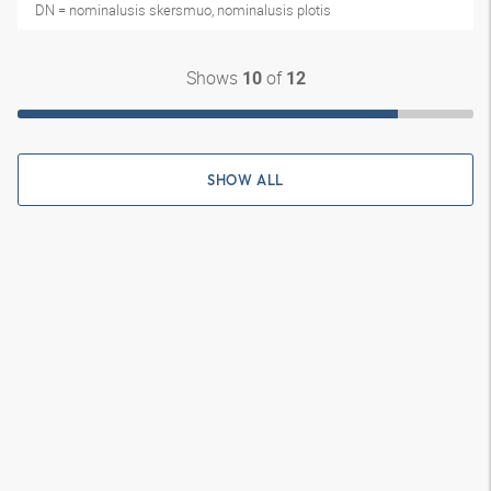
DN = nominalusis skersmuo, nominalusis plotis
Shows
of
10
12
SHOW ALL