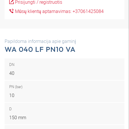
Prisijungti / registruotis
Mūsų klientų aptarnavimas: +37061425084
Papildoma informacija apie gaminį
WA 040 LF PN10 VA
DN
40
PN (bar)
10
D
150 mm