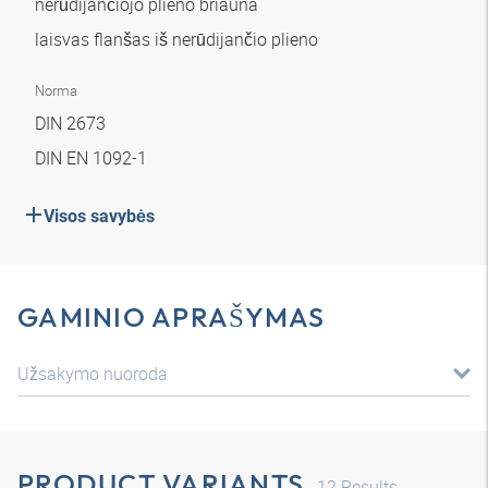
nerūdijančiojo plieno briauna
laisvas flanšas iš nerūdijančio plieno
Norma
DIN 2673
DIN EN 1092-1
Visos savybės
GAMINIO APRAŠYMAS
Užsakymo nuoroda
PRODUCT VARIANTS
12
Results