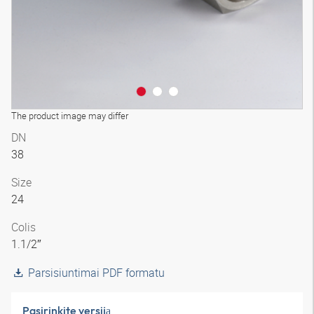
The product image may differ
DN
38
Size
24
Colis
1.1/2″
Parsisiuntimai PDF formatu
Pasirinkite versiją