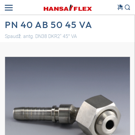
PN 40 AB 50 45 VA
Spaudž. antg. DN38 DKR2" 45° VA
3D modelis