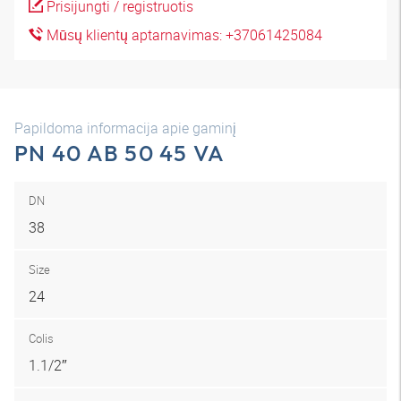
Prisijungti / registruotis
Mūsų klientų aptarnavimas: +37061425084
Papildoma informacija apie gaminį
PN 40 AB 50 45 VA
DN
38
Size
24
Colis
1.1/2″