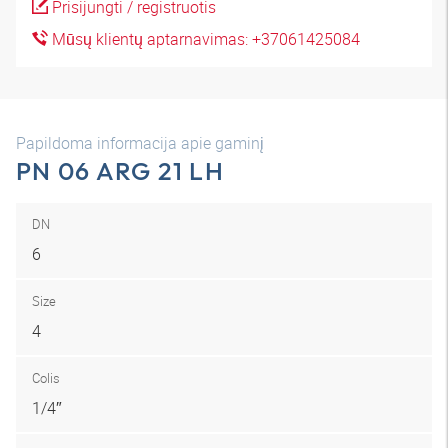
Prisijungti / registruotis
Mūsų klientų aptarnavimas: +37061425084
Papildoma informacija apie gaminį
PN 06 ARG 21 LH
DN
6
Size
4
Colis
1/4″