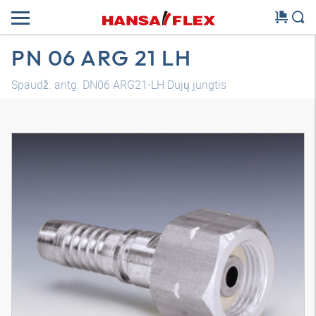
PN 06 ARG 21 LH
Spaudž. antg. DN06 ARG21-LH Dujų jungtis