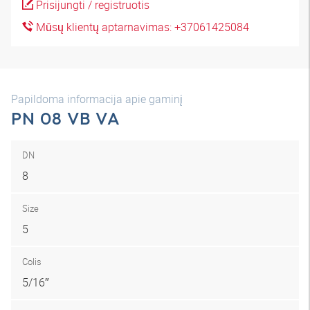
Prisijungti / registruotis
Mūsų klientų aptarnavimas: +37061425084
Papildoma informacija apie gaminį
PN 08 VB VA
DN
8
Size
5
Colis
5/16″