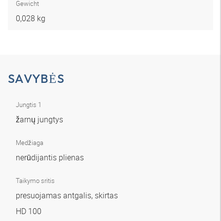
Gewicht
0,028 kg
SAVYBĖS
Jungtis 1
žarnų jungtys
Medžiaga
nerūdijantis plienas
Taikymo sritis
presuojamas antgalis, skirtas
HD 100