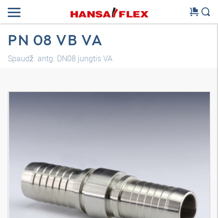
PN 08 VB VA
Spaudž. antg. DN08 jungtis VA